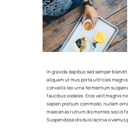
In gravida dapibus sed semper blandit
aliquam ut mus porta ultricies magn
convallis leo urna fermentum suspen
faucibus sodales. Eros velit magnis ni
sapien pretium commodo, nullam orna
maecenas rutrum dis montes sociis fa
Suspendisse dis duis lacinia vivamus 