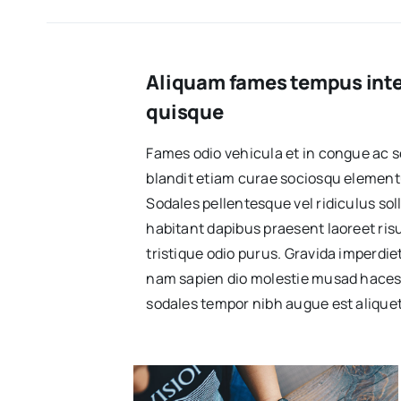
Aliquam fames tempus inte
quisque
Fames odio vehicula et in congue ac 
blandit etiam curae sociosqu element
Sodales pellentesque vel ridiculus so
habitant dapibus praesent laoreet risu
tristique odio purus. Gravida imperdi
nam sapien dio molestie musad haces
sodales tempor nibh augue est aliquet