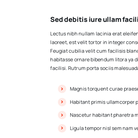
Sed debitis iure ullam faci
Lectus nibh nullam lacinia erat eleife
laoreet, est velit tortor in integer co
Feugiat cubilia velit cum facilisis bla
habitasse ornare bibendum litora ya d
facilisi. Rutrum porta sociis malesua
Magnis torquent curae praese
Habitant primis ullamcorper 
Nascetur habitant pharetra 
Ligula tempor nisl sem nam 