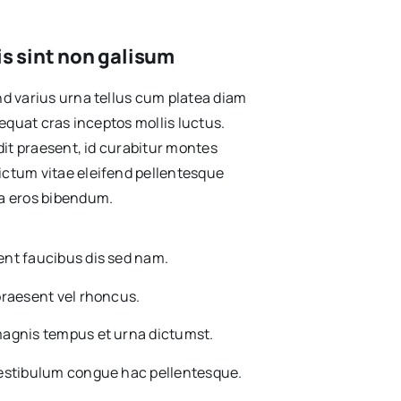
lis sint non galisum
nd varius urna tellus cum platea diam
nsequat cras inceptos mollis luctus.
ndit praesent, id curabitur montes
ictum vitae eleifend pellentesque
da eros bibendum.
nt faucibus dis sed nam.
praesent vel rhoncus.
magnis tempus et urna dictumst.
vestibulum congue hac pellentesque.