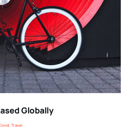
Eased Globally
Covid
,
Travel