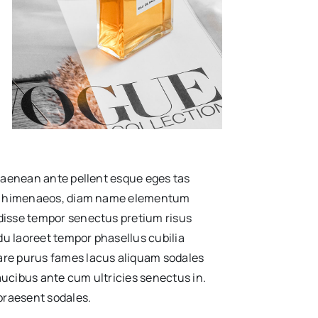
 aenean ante pellent esque eges tas
is himenaeos, diam name
elementum
disse tempor senectus pretium risus
du laoreet tempor phasellus cubilia
re purus fames lacus aliquam sodales
ucibus ante cum ultricies senectus in.
praesent sodales.