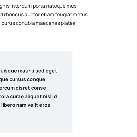
agnis interdum porta natoque mus
 sed rhoncus auctor etiam feugiat metus
nt purus conubia maecenas platea
quisque mauris sed eget
sque cursus congue
percum disret conse
ora curae aliquet nisl id
libero nam velit eros