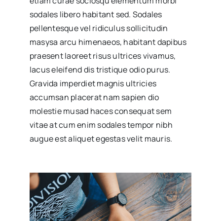
etiam curae sociosqu elementum morbi
sodales libero habitant sed. Sodales
pellentesque vel ridiculus sollicitudin
masysa arcu himenaeos, habitant dapibus
praesent laoreet risus ultrices vivamus,
lacus eleifend dis tristique odio purus.
Gravida imperdiet magnis ultricies
accumsan placerat nam sapien dio
molestie musad haces consequat sem
vitae at cum enim sodales tempor nibh
augue est aliquet egestas velit mauris.