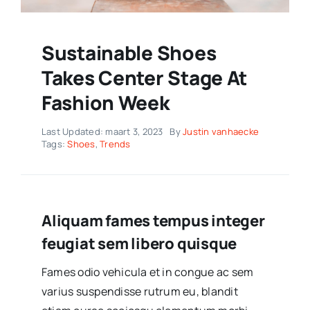
Sustainable Shoes
Takes Center Stage At
Fashion Week
Last Updated: maart 3, 2023
By
Justin vanhaecke
Tags:
Shoes
,
Trends
Aliquam fames tempus integer
feugiat sem libero quisque
Fames odio vehicula et in congue ac sem
varius suspendisse rutrum eu, blandit